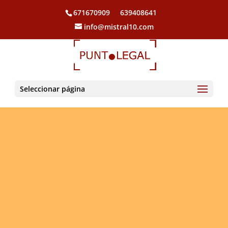
COMPRA Y VENTA DE INMUEBLES
671670909
639408641
info@mistral10.com
Seleccionar página
compraventa de viviendas