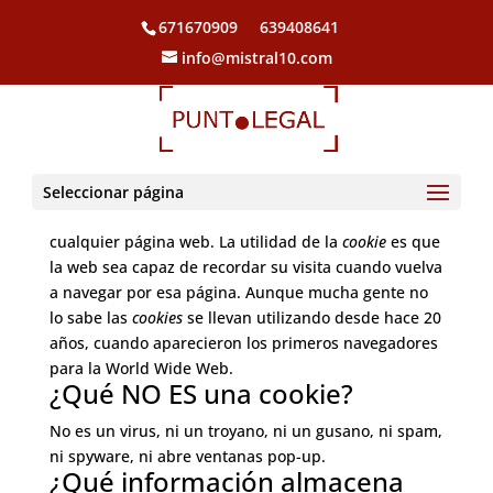
671670909
639408641
info@mistral10.com
¿Qué es una cookie?
Una
cookie
es un fichero de texto
inofensivo
que se
Seleccionar página
almacena en su navegador cuando visita casi
cualquier página web. La utilidad de la
cookie
es que
la web sea capaz de recordar su visita cuando vuelva
a navegar por esa página. Aunque mucha gente no
lo sabe las
cookies
se llevan utilizando desde hace 20
años, cuando aparecieron los primeros navegadores
para la World Wide Web.
¿Qué NO ES una cookie?
No es un virus, ni un troyano, ni un gusano, ni spam,
ni spyware, ni abre ventanas pop-up.
¿Qué información almacena