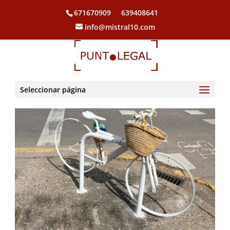
671670909
639408641
info@mistral10.com
Seleccionar página